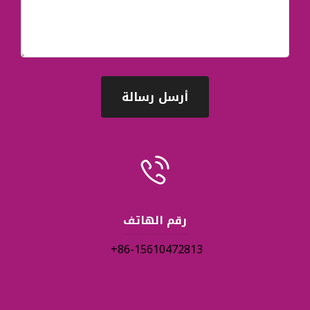
أرسل رسالة
رقم الهاتف
86-15610472813+