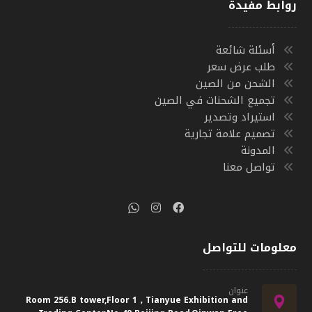
روابط مفيدة
أسئلة شائعة
طلب عرض سعر
الشحن من الصين
تجميع الشحنات في الصين
استيراد وتصدير
تصميم علامة تجارية
المدونة
تواصل معنا
معلومات للتواصل
عنوان
Room 256.B tower,Floor 1，Tianyue Exhibition and