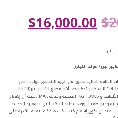
$
16,000.00
$
2
ر ليزر)
يبر ليزر) مولد الليلزر
ت الطاقة العالية تتكون من الجزء الرئيسي مولود الليزر
ويتوفر لدينا ابرز البرندات العاملية IPG شركة رائدة وتُعد أكبر مصنع للفايبر ليزر(الألياف
الليزرية) على مستوى العالم الألمانية و RAYTOOLS الصينية وكذلك MAX ، حيث أن إشعاع
ية وحيزاً صغيراً، وبعد عملية التركير التي تقوم به العدسة
تستطيع أن تكون إشعاع كثيث ذات طاقة عالية له القدرة على