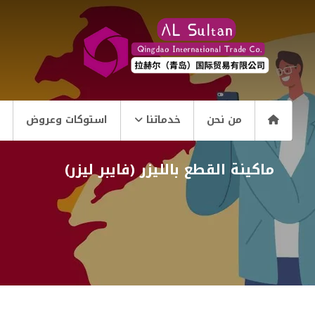
من نحن
خدماتنا
استوكات وعروض
ماكينة القطع بالليزر (فايبر ليزر)