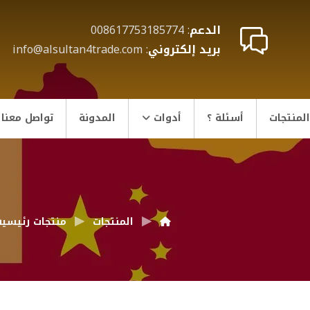
الدعم
: 008617753185774
بريد إلكتروني
: info@alsultan4trade.com
المنتجات
أسئلة ؟
أدوات
المدونة
تواصل معنا
المنتجات
منتجات رئيسية