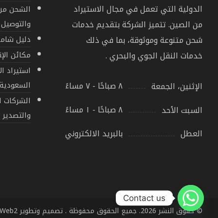
الدولية التي تعمل في مجال الاستيراد
الشحن من 
من الصين. تتميز الشركة بتقديم خدمات
والتوصيل 
شحن متنوعة وموثوقة، بما في ذلك
دليل شامل
خدمات النقل الجوي والبحري .
مكائن الإن
استيراد ال
٨ صباحًا - ٧ مساءً
السعودية
الإثنين، الجمعة
الشركات ا
٨ صباحًا - ١ مساءً
السبت الأحد
والتصدير
بالبريد الالكتروني
العطل
Contact us
© حقوق النشر 2026. جميع الحقوق محفوظة . تصميم وتطوير
tWeb2