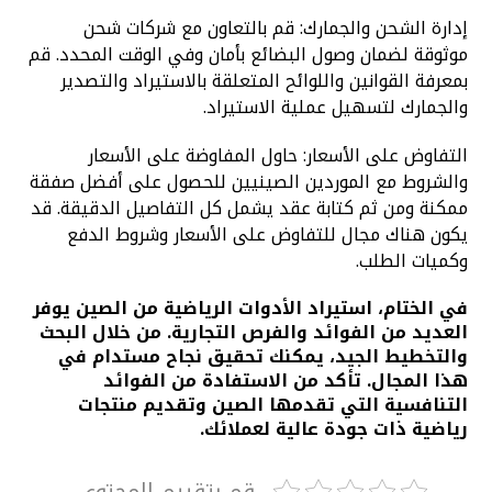
إدارة الشحن والجمارك: قم بالتعاون مع شركات شحن
موثوقة لضمان وصول البضائع بأمان وفي الوقت المحدد. قم
بمعرفة القوانين واللوائح المتعلقة بالاستيراد والتصدير
والجمارك لتسهيل عملية الاستيراد.
التفاوض على الأسعار: حاول المفاوضة على الأسعار
والشروط مع الموردين الصينيين للحصول على أفضل صفقة
ممكنة ومن ثم كتابة عقد يشمل كل التفاصيل الدقيقة. قد
يكون هناك مجال للتفاوض على الأسعار وشروط الدفع
وكميات الطلب.
في الختام، استيراد الأدوات الرياضية من الصين يوفر
العديد من الفوائد والفرص التجارية. من خلال البحث
والتخطيط الجيد، يمكنك تحقيق نجاح مستدام في
هذا المجال. تأكد من الاستفادة من الفوائد
التنافسية التي تقدمها الصين وتقديم منتجات
رياضية ذات جودة عالية لعملائك.
قم بتقييم المحتوي