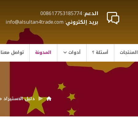
الدعم
: 008617753185774
بريد إلكتروني
: info@alsultan4trade.com
المنتجات
أسئلة ؟
أدوات
المدونة
تواصل معنا
دليل الاستيراد م