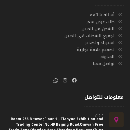
أسئلة شائعة
طلب عرض سعر
الشحن من الصين
تجميع الشحنات في الصين
استيراد وتصدير
تصميم علامة تجارية
المدونة
تواصل معنا
معلومات للتواصل
عنوان
Room 256.B tower,Floor 1，Tianyue Exhibition and
Trading Center,No.49 Beijing Road,Qinwan Free