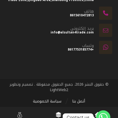
Trade Zone,Qingdao Area,Shandong Province,China
هاتف
8615610472813
بريد إلكتروني
info@alsultan4trade.com
وتساب
+8617753185774
© حقوق النشر 2026. جميع الحقوق محفوظة . تصميم وتطوير
LightWeb2
أتصل بنا
سياسة الخصوصية
Contact us